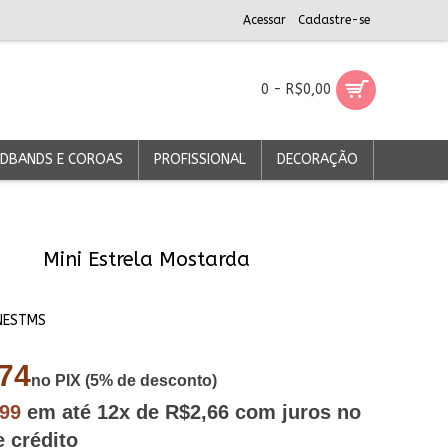
Acessar
Cadastre-se
0 - R$0,00
DBANDS E COROAS
PROFISSIONAL
DECORAÇÃO
Mini Estrela Mostarda
NESTMS
74
no PIX (5% de desconto)
,99
em até
12x
de R$2,66
com juros no
e crédito