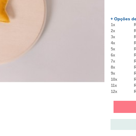
+ Opções de
1x
R
2x
R
3x
R
4x
R
5x
R
6x
R
7x
R
8x
R
9x
R
10x
R
11x
R
12x
R