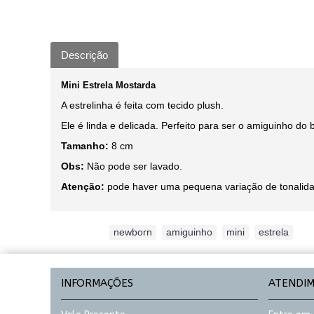
Descrição
Mini Estrela Mostarda
A estrelinha é feita com tecido plush.
Ele é linda e delicada. Perfeito para ser o amiguinho do 
Tamanho:
8 cm
Obs:
Não pode ser lavado.
Atenção:
pode haver uma pequena variação de tonalidad
Etiquetas:
newborn
,
amiguinho
,
mini
,
estrela
INFORMAÇÕES
ATENDI