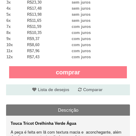
3x
R$23,30
sem juros
4x
R$17,48
sem juros
5x
R$13,98
sem juros
6x
R$11,65
sem juros
7x
R$11,59
com juros
8x
R$10,35
com juros
9x
R$9,37
com juros
10x
R$8,60
com juros
11x
R$7,96
com juros
12x
R$7,43
com juros
comprar
Lista de desejos
Comparar
Descrição
Touca Tricot Orelhinha Verde Água
A peça é feita em lã com textura macia e aconchegante, além