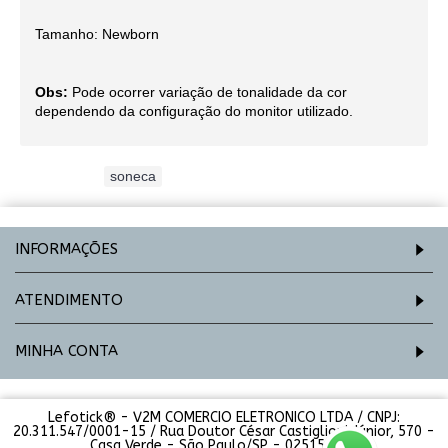
Tamanho: Newborn
Obs:
Pode ocorrer variação de tonalidade da cor
dependendo da configuração do monitor utilizado.
Etiquetas:
soneca
INFORMAÇÕES
ATENDIMENTO
MINHA CONTA
Lefotick® - V2M COMERCIO ELETRONICO LTDA / CNPJ:
20.311.547/0001-15 / Rua Doutor César Castiglioni Júnior, 570 -
Casa Verde - São Paulo/SP - 02515-000