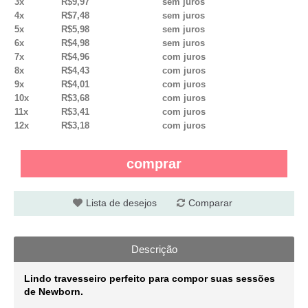
3x
R$9,97
sem juros
4x
R$7,48
sem juros
5x
R$5,98
sem juros
6x
R$4,98
sem juros
7x
R$4,96
com juros
8x
R$4,43
com juros
9x
R$4,01
com juros
10x
R$3,68
com juros
11x
R$3,41
com juros
12x
R$3,18
com juros
comprar
Lista de desejos
Comparar
Descrição
Lindo travesseiro perfeito para compor suas sessões
de Newborn.