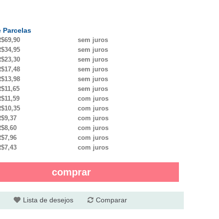
 Parcelas
$69,90
sem juros
$34,95
sem juros
$23,30
sem juros
$17,48
sem juros
$13,98
sem juros
$11,65
sem juros
$11,59
com juros
$10,35
com juros
$9,37
com juros
$8,60
com juros
$7,96
com juros
$7,43
com juros
comprar
Lista de desejos
Comparar