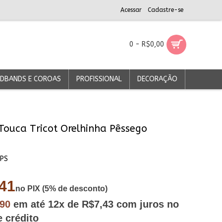
Acessar
Cadastre-se
0 - R$0,00
DBANDS E COROAS
PROFISSIONAL
DECORAÇÃO
Touca Tricot Orelhinha Pêssego
PS
41
no PIX (5% de desconto)
,90
em até
12x
de R$7,43
com juros no
e crédito