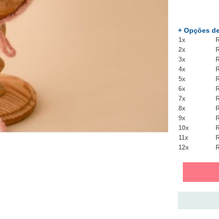
+ Opções de
1x
R
2x
R
3x
R
4x
R
5x
R
6x
R
7x
R
8x
R
9x
R
10x
R
11x
R
12x
R