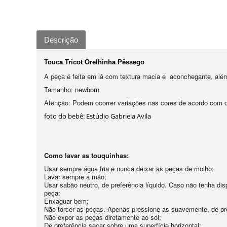
Descrição
Touca Tricot Orelhinha Pêssego
A peça é feita em lã com textura macia e aconchegante, além 
Tamanho: newborn
Atenção: Podem ocorrer variações nas cores de acordo com o 
foto do bebê: Estúdio Gabriela Avila
Como lavar as touquinhas:
Usar sempre água fria e nunca deixar as peças de molho;
Lavar sempre a mão;
Usar sabão neutro, de preferência líquido. Caso não tenha di
peça;
Enxaguar bem;
Não torcer as peças. Apenas pressione-as suavemente, de pre
Não expor as peças diretamente ao sol;
De preferência secar sobre uma superfície horizontal;