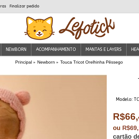
ras
Finalizar pedido
NEWBORN
ACOMPANHAMENTO
MANTAS E LAYERS
HEA
Principal
Newborn
Touca Tricot Orelhinha Pêssego
Modelo:
TC
R$66,
ou
R$69
cartão d