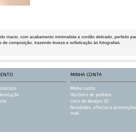
ido macio, com acabamento minimalista e cordão delicado, perfeito p
s de composição, trazendo leveza e sofisticação às fotografias.
MENTO
MINHA CONTA
 contato
Minha conta
 devolução
Histórico de pedidos
ite
Lista de desejos (
0
)
Novidades, ofertas e promoções
mail