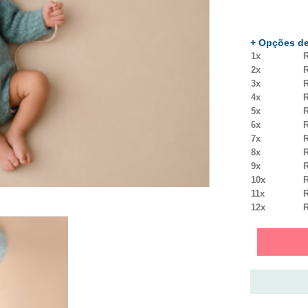
+ Opções de
1x
R
2x
R
3x
R
4x
R
5x
R
6x
R
7x
R
8x
R
9x
R
10x
R
11x
R
12x
R