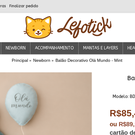
ras
Finalizar pedido
NEWBORN
ACOMPANHAMENTO
MANTAS E LAYERS
HEA
Principal
Newborn
Balão Decorativo Olá Mundo - Mint
Ba
Modelo:
B
R$85,
ou
R$89
cartão d