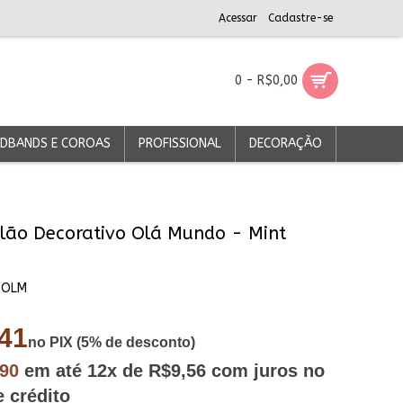
Acessar
Cadastre-se
0 - R$0,00
DBANDS E COROAS
PROFISSIONAL
DECORAÇÃO
lão Decorativo Olá Mundo - Mint
DOLM
41
no PIX (5% de desconto)
,90
em até
12x
de R$9,56
com juros no
e crédito