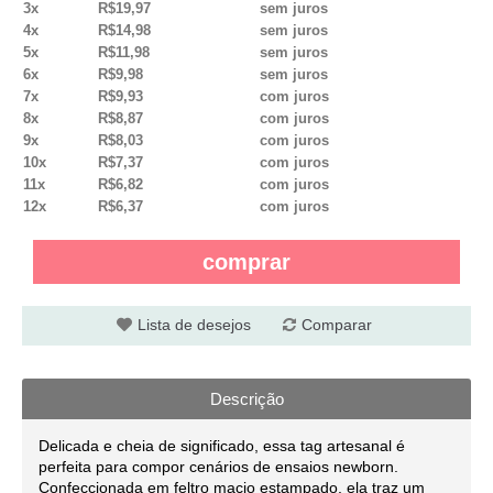
3x
R$19,97
sem juros
4x
R$14,98
sem juros
5x
R$11,98
sem juros
6x
R$9,98
sem juros
7x
R$9,93
com juros
8x
R$8,87
com juros
9x
R$8,03
com juros
10x
R$7,37
com juros
11x
R$6,82
com juros
12x
R$6,37
com juros
comprar
Lista de desejos
Comparar
Descrição
Delicada e cheia de significado, essa tag artesanal é
perfeita para compor cenários de ensaios newborn.
Confeccionada em feltro macio estampado, ela traz um