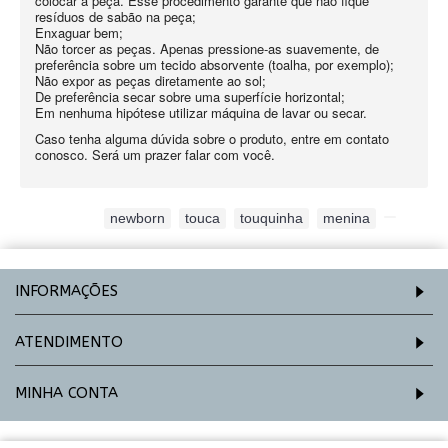
colocar a peça. Esse procedimento garante que não fique
resíduos de sabão na peça;
Enxaguar bem;
Não torcer as peças. Apenas pressione-as suavemente, de
preferência sobre um tecido absorvente (toalha, por exemplo);
Não expor as peças diretamente ao sol;
De preferência secar sobre uma superfície horizontal;
Em nenhuma hipótese utilizar máquina de lavar ou secar.
Caso tenha alguma dúvida sobre o produto, entre em contato
conosco. Será um prazer falar com você.
Etiquetas:
newborn
,
touca
,
touquinha
,
menina
,
INFORMAÇÕES
ATENDIMENTO
MINHA CONTA