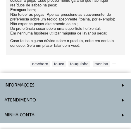
colocar a peça. Esse procedimento garante que não fique
resíduos de sabão na peça;
Enxaguar bem;
Não torcer as peças. Apenas pressione-as suavemente, de
preferência sobre um tecido absorvente (toalha, por exemplo);
Não expor as peças diretamente ao sol;
De preferência secar sobre uma superfície horizontal;
Em nenhuma hipótese utilizar máquina de lavar ou secar.
Caso tenha alguma dúvida sobre o produto, entre em contato
conosco. Será um prazer falar com você.
Etiquetas:
newborn
,
touca
,
touquinha
,
menina
,
INFORMAÇÕES
ATENDIMENTO
MINHA CONTA