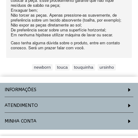
colocar a peça. Esse procedimento garante que não fique
resíduos de sabão na peça;
Enxaguar bem;
Não torcer as peças. Apenas pressione-as suavemente, de
preferência sobre um tecido absorvente (toalha, por exemplo);
Não expor as peças diretamente ao sol;
De preferência secar sobre uma superfície horizontal;
Em nenhuma hipótese utilizar máquina de lavar ou secar.
Caso tenha alguma dúvida sobre o produto, entre em contato
conosco. Será um prazer falar com você.
Etiquetas:
newborn
,
touca
,
touquinha
,
ursinho
INFORMAÇÕES
ATENDIMENTO
MINHA CONTA