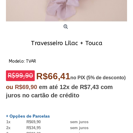
Travesseiro Lilac + Touca
Modelo:
TVAR
R$66,41
R$99,90
no PIX (5% de desconto)
ou
R$69,90
em até
12x
de R$7,43
com
juros no cartão de crédito
+ Opções de Parcelas
1x
R$69,90
sem juros
2x
R$34,95
sem juros