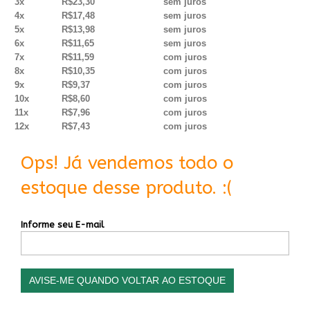
3x
R$23,30
sem juros
4x
R$17,48
sem juros
5x
R$13,98
sem juros
6x
R$11,65
sem juros
7x
R$11,59
com juros
8x
R$10,35
com juros
9x
R$9,37
com juros
10x
R$8,60
com juros
11x
R$7,96
com juros
12x
R$7,43
com juros
Ops! Já vendemos todo o
estoque desse produto. :(
Informe seu E-mail
AVISE-ME QUANDO VOLTAR AO ESTOQUE