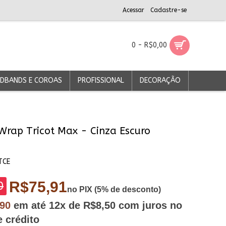
Acessar
Cadastre-se
0 - R$0,00
DBANDS E COROAS
PROFISSIONAL
DECORAÇÃO
Wrap Tricot Max - Cinza Escuro
TCE
R$75,91
0
no PIX (5% de desconto)
,90
em até
12x
de R$8,50
com juros no
e crédito