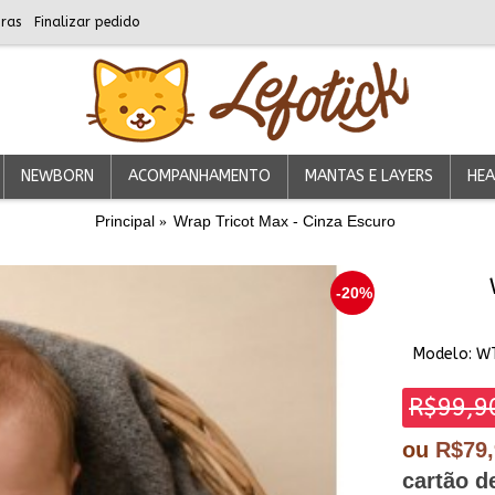
ras
Finalizar pedido
NEWBORN
ACOMPANHAMENTO
MANTAS E LAYERS
HEA
Principal
Wrap Tricot Max - Cinza Escuro
-20%
Modelo:
W
R$99,9
ou
R$79
cartão d