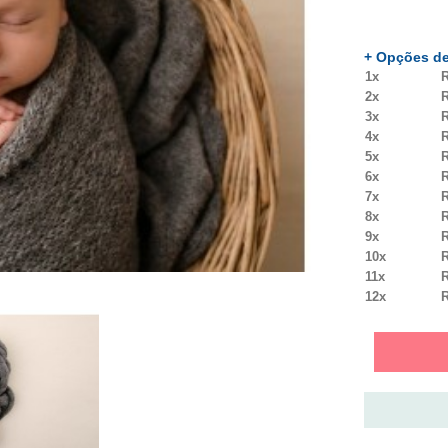
+ Opções de
1x
R
2x
R
3x
R
4x
R
5x
R
6x
R
7x
R
8x
R
9x
R
10x
R
11x
R
12x
R