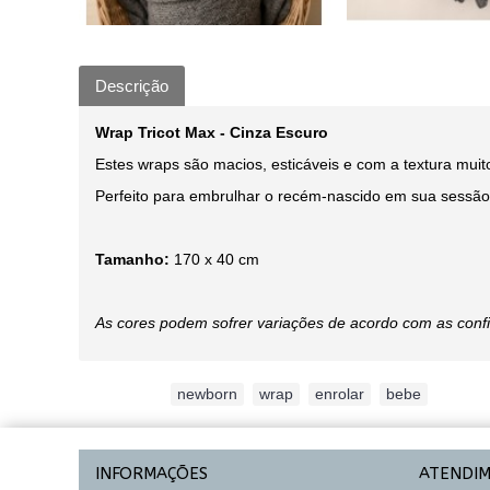
Descrição
Wrap Tricot Max - Cinza Escuro
Estes wraps são macios, esticáveis e com a textura muit
Perfeito para embrulhar o recém-nascido em sua sessão 
Tamanho:
170 x 40 cm
As cores podem sofrer variações de acordo com as conf
Etiquetas:
newborn
,
wrap
,
enrolar
,
bebe
INFORMAÇÕES
ATENDI