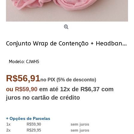
Conjunto Wrap de Contenção + Headband Sol
Modelo:
CJWHS
R$56,91
no PIX (5% de desconto)
ou
R$59,90
em até
12x
de R$6,37
com
juros no cartão de crédito
+ Opções de Parcelas
1x
R$59,90
sem juros
2x
R$29,95
sem juros