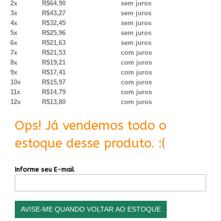
2x
R$64,90
sem juros
3x
R$43,27
sem juros
4x
R$32,45
sem juros
5x
R$25,96
sem juros
6x
R$21,63
sem juros
7x
R$21,53
com juros
8x
R$19,21
com juros
9x
R$17,41
com juros
10x
R$15,97
com juros
11x
R$14,79
com juros
12x
R$13,80
com juros
Ops! Já vendemos todo o
estoque desse produto. :(
Informe seu E-mail
AVISE-ME QUANDO VOLTAR AO ESTOQUE