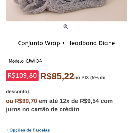
Conjunto Wrap + Headband Diane
Modelo:
CJWHDA
R$85,22
R$109,80
no PIX (5% de
desconto)
ou
R$89,70
em até
12x
de R$9,54
com
juros no cartão de crédito
+ Opções de Parcelas