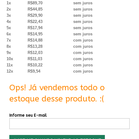
1x
R$89,70
sem juros
2x
R$44,85
sem juros
3x
R$29,90
sem juros
4x
R$22,43
sem juros
5x
R$17,94
sem juros
6x
R$14,95
sem juros
7x
R$14,88
com juros
8x
R$13,28
com juros
9x
R$12,03
com juros
10x
R$11,03
com juros
11x
R$10,22
com juros
12x
R$9,54
com juros
Ops! Já vendemos todo o
estoque desse produto. :(
Informe seu E-mail