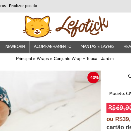
ras
Finalizar pedido
NEWBORN
ACOMPANHAMENTO
MANTAS E LAYERS
HEA
Principal
Wraps
Conjunto Wrap + Touca - Jardim
-43%
Modelo:
CJ
R$69,9
ou
R$39
cartão d