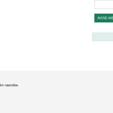
AVISE-M
cém nascidos.