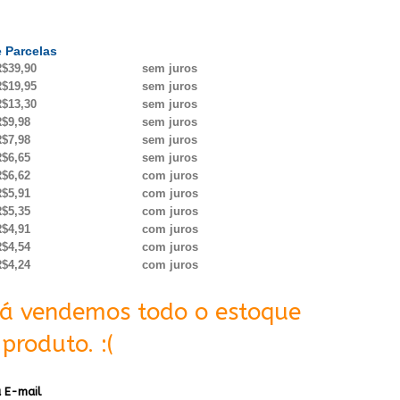
 Parcelas
$39,90
sem juros
$19,95
sem juros
$13,30
sem juros
$9,98
sem juros
$7,98
sem juros
$6,65
sem juros
$6,62
com juros
$5,91
com juros
$5,35
com juros
$4,91
com juros
$4,54
com juros
$4,24
com juros
Já vendemos todo o estoque
produto. :(
 E-mail