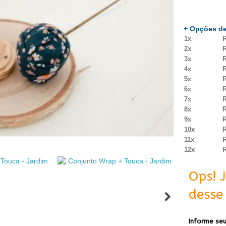
+ Opções de
1x
R
2x
R
3x
R
4x
R
5x
R
6x
R
7x
R
8x
R
9x
R
10x
R
11x
R
12x
R
Ops! 
desse 
Informe seu