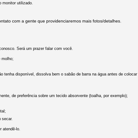
monitor utilizado.
ntato com a gente que providenciaremos mais fotos/detalhes.
conosco. Será um prazer falar com você.
e molho;
não tenha disponível, dissolva bem o sabão de barra na água antes de coloca
nte, de preferência sobre um tecido absorvente (toalha, por exemplo);
tal;
u secar.
r atendê-lo.