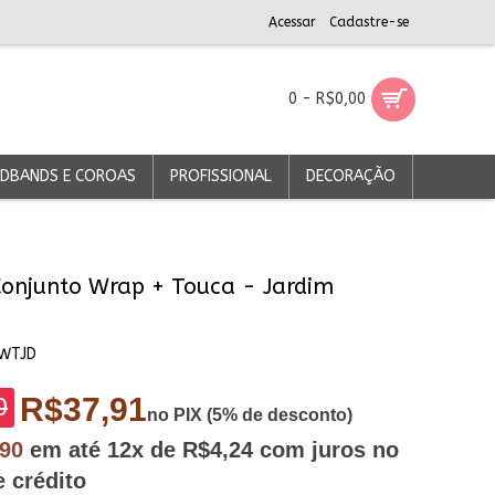
Acessar
Cadastre-se
0 - R$0,00
DBANDS E COROAS
PROFISSIONAL
DECORAÇÃO
Conjunto Wrap + Touca - Jardim
WTJD
R$37,91
0
no PIX (5% de desconto)
,90
em até
12x
de R$4,24
com juros no
e crédito