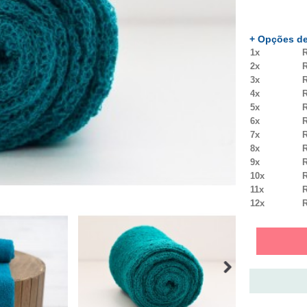
+ Opções de
1x
R
2x
R
3x
R
4x
R
5x
R
6x
R
7x
R
8x
R
9x
R
10x
R
11x
R
12x
R