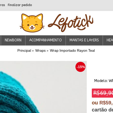
ras
Finalizar pedido
NEWBORN
ACOMPANHAMENTO
MANTAS E LAYERS
HEA
Principal
Wraps
Wrap Importado Rayon Teal
-15%
Modelo:
W
R$69,9
ou
R$59
cartão d