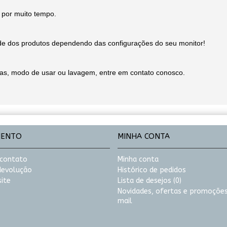
 por muito tempo.
de dos produtos dependendo das configurações do seu monitor!
icas, modo de usar ou lavagem, entre em contato conosco.
MENTO
MINHA CONTA
 contato
Minha conta
 devolução
Histórico de pedidos
ite
Lista de desejos (
0
)
Novidades, ofertas e promoções
mail