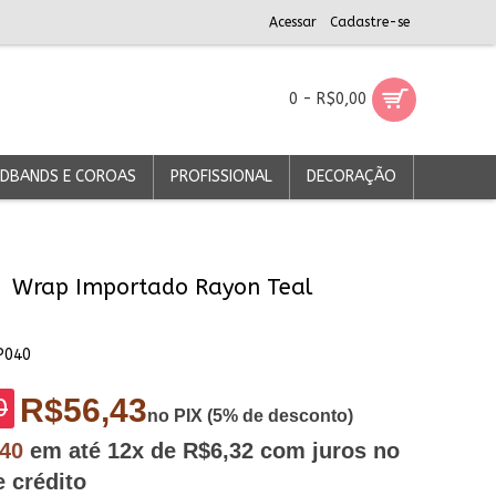
Acessar
Cadastre-se
0 - R$0,00
DBANDS E COROAS
PROFISSIONAL
DECORAÇÃO
Wrap Importado Rayon Teal
P040
R$56,43
0
no PIX (5% de desconto)
,40
em até
12x
de R$6,32
com juros no
e crédito