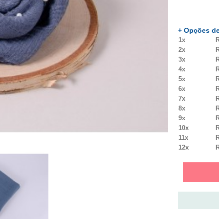
+ Opções de
1x
R
2x
R
3x
R
4x
R
5x
R
6x
R
7x
R
8x
R
9x
R
10x
R
11x
R
12x
R