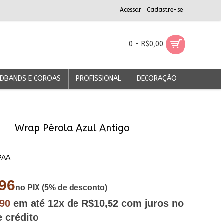
Acessar
Cadastre-se
0 - R$0,00
DBANDS E COROAS
PROFISSIONAL
DECORAÇÃO
Wrap Pérola Azul Antigo
PAA
96
no PIX (5% de desconto)
,90
em até
12x
de R$10,52
com juros no
e crédito