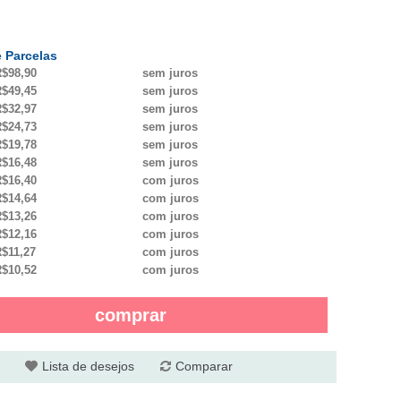
 Parcelas
$98,90
sem juros
$49,45
sem juros
$32,97
sem juros
$24,73
sem juros
$19,78
sem juros
$16,48
sem juros
$16,40
com juros
$14,64
com juros
$13,26
com juros
$12,16
com juros
$11,27
com juros
$10,52
com juros
comprar
Lista de desejos
Comparar