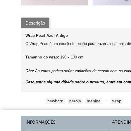
Descrição
Wrap Pearl Azul Antigo
O Wrap Pearl é um excelente opção para trazer ainda mais d
Tamanho do wrap:
190 x 100 cm
Obs:
As cores podem sofrer variações de acordo com as conf
Caso tenha alguma dúvida sobre o produto, entre em cont
Etiquetas:
newborn
,
perola
,
menina
,
,
wrap
INFORMAÇÕES
ATENDI