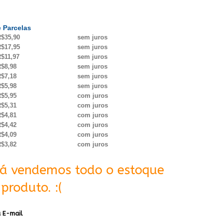
 Parcelas
$35,90
sem juros
$17,95
sem juros
$11,97
sem juros
$8,98
sem juros
$7,18
sem juros
$5,98
sem juros
$5,95
com juros
$5,31
com juros
$4,81
com juros
$4,42
com juros
$4,09
com juros
$3,82
com juros
Já vendemos todo o estoque
produto. :(
 E-mail