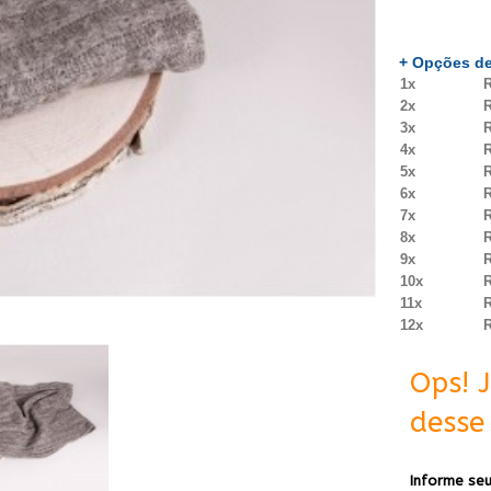
+ Opções de
1x
R
2x
R
3x
R
4x
R
5x
R
6x
R
7x
R
8x
R
9x
R
10x
R
11x
R
12x
R
Ops! 
desse 
Informe seu