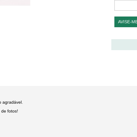
AVISE-M
o agradável.
de fotos!