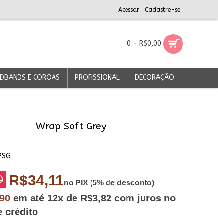
Acessar
Cadastre-se
0 - R$0,00
DBANDS E COROAS
PROFISSIONAL
DECORAÇÃO
Wrap Soft Grey
PSG
R$34,11
0
no PIX (5% de desconto)
,90
em até
12x
de R$3,82
com juros no
e crédito