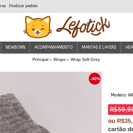
ras
Finalizar pedido
NEWBORN
ACOMPANHAMENTO
MANTAS E LAYERS
HEA
Principal
Wraps
Wrap Soft Grey
-40%
Modelo:
W
R$59,9
ou
R$35
cartão d