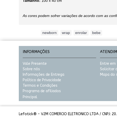
Tamanho:
100 x 40 cm
As cores podem sofrer variações de acordo com as conf
Etiquetas:
newborn
,
wrap
,
enrolar
,
bebe
INFORMAÇÕES
ATENDI
Vale Presente
Entre em
Sobre nós
Solicitar
Informações de Entrega
Mapa do s
Política de Privacidade
Termos e Condições
Programa de afiliados
Principal
Lefotick® - V2M COMERCIO ELETRONICO LTDA / CNPJ: 20.3