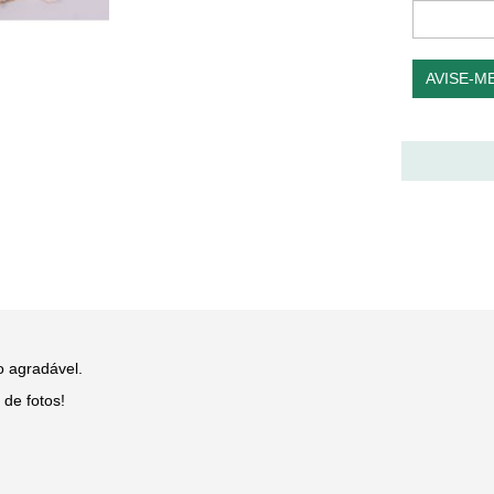
AVISE-M
o agradável.
de fotos!