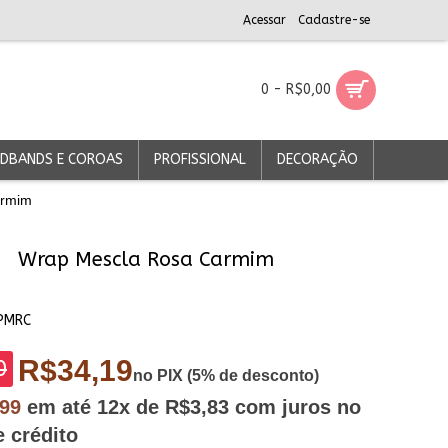
Acessar
Cadastre-se
0 - R$0,00
DBANDS E COROAS
PROFISSIONAL
DECORAÇÃO
armim
Wrap Mescla Rosa Carmim
PMRC
R$34,19
0
no PIX (5% de desconto)
,99
em até
12x
de R$3,83
com juros no
e crédito