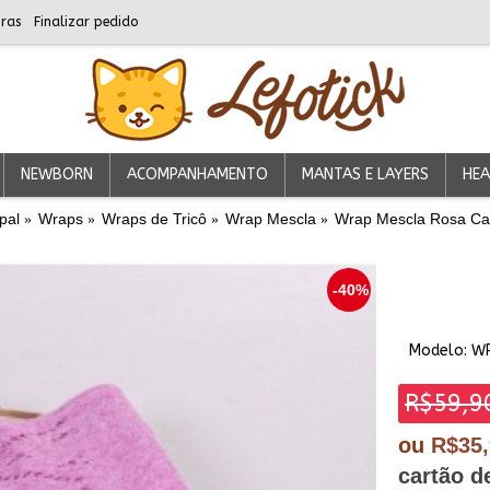
ras
Finalizar pedido
NEWBORN
ACOMPANHAMENTO
MANTAS E LAYERS
HEA
pal
Wraps
Wraps de Tricô
Wrap Mescla
Wrap Mescla Rosa C
-40%
Modelo:
W
R$59,9
ou
R$35
cartão d