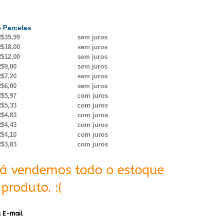
 Parcelas
$35,99
sem juros
$18,00
sem juros
$12,00
sem juros
$9,00
sem juros
$7,20
sem juros
$6,00
sem juros
$5,97
com juros
$5,33
com juros
$4,83
com juros
$4,43
com juros
$4,10
com juros
$3,83
com juros
Já vendemos todo o estoque
produto. :(
 E-mail