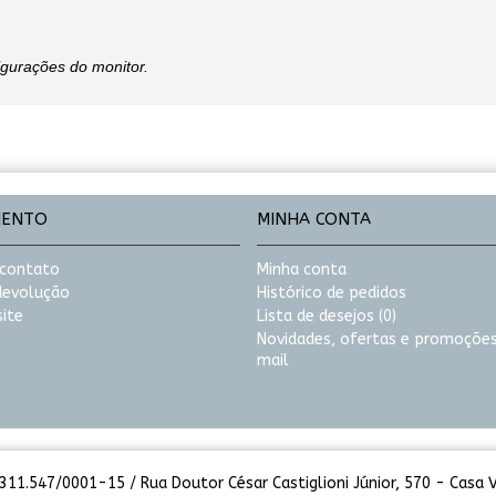
igurações do monitor.
MENTO
MINHA CONTA
 contato
Minha conta
 devolução
Histórico de pedidos
ite
Lista de desejos (
0
)
Novidades, ofertas e promoções
mail
11.547/0001-15 / Rua Doutor César Castiglioni Júnior, 570 - Casa