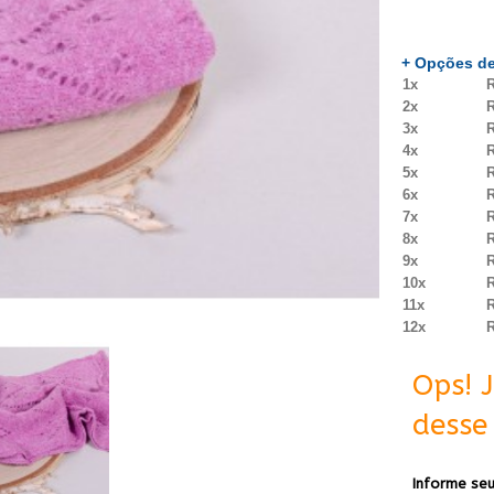
+ Opções de
1x
R
2x
R
3x
R
4x
R
5x
R
6x
R
7x
R
8x
R
9x
R
10x
R
11x
R
12x
R
Ops! 
desse 
Informe seu