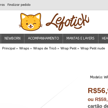
ras
Finalizar pedido
NEWBORN
ACOMPANHAMENTO
MANTAS E LAYERS
HEA
Principal
Wraps
Wraps de Tricô
Wrap Petit
Wrap Petit nude
Modelo:
W
R$56,
ou
R$59
cartão d