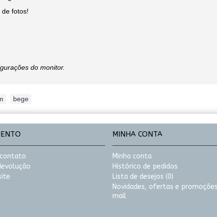
de fotos!
igurações do monitor.
m
,
bege
MENTO
MINHA CONTA
 contato
Minha conta
 devolução
Histórico de pedidos
ite
Lista de desejos (
0
)
Novidades, ofertas e promoções
mail