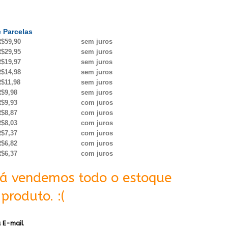
 Parcelas
$59,90
sem juros
$29,95
sem juros
$19,97
sem juros
$14,98
sem juros
$11,98
sem juros
$9,98
sem juros
$9,93
com juros
$8,87
com juros
$8,03
com juros
$7,37
com juros
$6,82
com juros
$6,37
com juros
Já vendemos todo o estoque
produto. :(
 E-mail