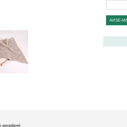
AVISE-M
o agradável.