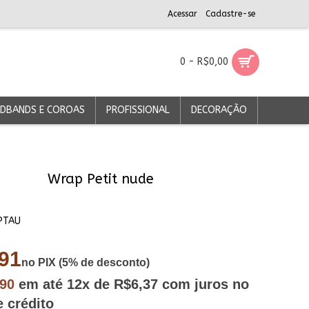
Acessar
Cadastre-se
0 - R$0,00
DBANDS E COROAS
PROFISSIONAL
DECORAÇÃO
Wrap Petit nude
PTAU
91
no PIX (5% de desconto)
,90
em até
12x
de R$6,37
com juros no
e crédito