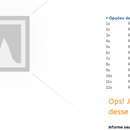
+ Opções de
1x
R
2x
R
3x
R
4x
R
5x
R
6x
R
7x
R
8x
R
9x
R
10x
R
11x
R
12x
R
Ops! 
desse 
Informe seu