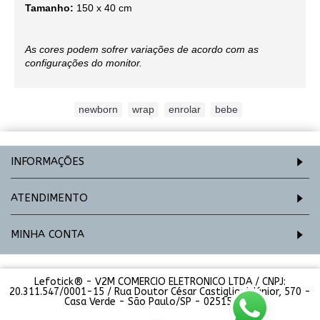
Tamanho:
150 x 40 cm
As cores podem sofrer variações de acordo com as
configurações do monitor.
Etiquetas:
newborn
,
wrap
,
enrolar
,
bebe
INFORMAÇÕES
ATENDIMENTO
MINHA CONTA
Lefotick® - V2M COMERCIO ELETRONICO LTDA / CNPJ:
20.311.547/0001-15 / Rua Doutor César Castiglioni Júnior, 570 -
Casa Verde - São Paulo/SP - 02515-000