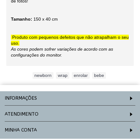
de fotos!
Tamanho:
150 x 40 cm
Produto com pequenos defeitos que não atrapalham o seu
uso.
As cores podem sofrer variações de acordo com as
configurações do monitor.
Etiquetas:
newborn
,
wrap
,
enrolar
,
bebe
INFORMAÇÕES
ATENDIMENTO
MINHA CONTA