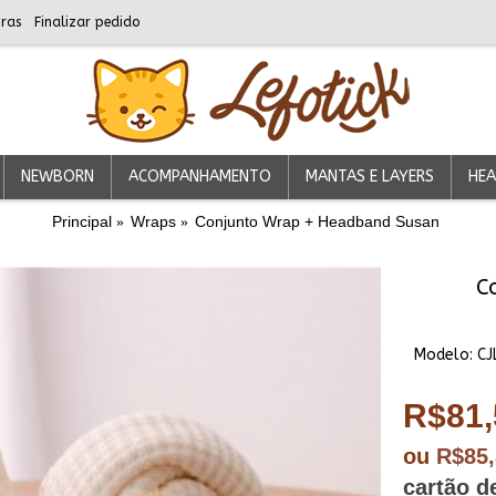
ras
Finalizar pedido
NEWBORN
ACOMPANHAMENTO
MANTAS E LAYERS
HEA
Principal
Wraps
Conjunto Wrap + Headband Susan
C
Modelo:
CJ
R$81,
ou
R$85
cartão d