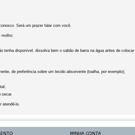
conosco. Será um prazer falar com você.
e molho;
não tenha disponível, dissolva bem o sabão de barra na água antes de coloca
nte, de preferência sobre um tecido absorvente (toalha, por exemplo);
tal;
u secar.
r atendê-lo.
MENTO
MINHA CONTA