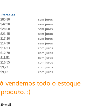
 Parcelas
$85,80
sem juros
$42,90
sem juros
$28,60
sem juros
$21,45
sem juros
$17,16
sem juros
$14,30
sem juros
$14,23
com juros
$12,70
com juros
$11,51
com juros
$10,55
com juros
$9,77
com juros
$9,12
com juros
Já vendemos todo o estoque
produto. :(
 E-mail