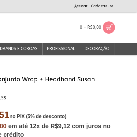
Acessar
Cadastre-se
0 - R$0,00
DBANDS E COROAS
PROFISSIONAL
DECORAÇÃO
onjunto Wrap + Headband Susan
LSS
51
no PIX (5% de desconto)
,80
em até
12x
de R$9,12
com juros no
e crédito