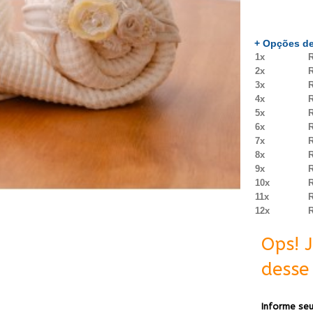
+ Opções de
1x
R
2x
R
3x
R
4x
R
5x
R
6x
R
7x
R
8x
R
9x
R
10x
R
11x
R
12x
R
Ops! 
desse 
Informe seu