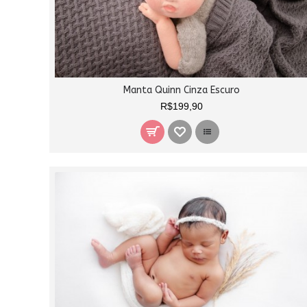
Manta Quinn Cinza Escuro
R$199,90