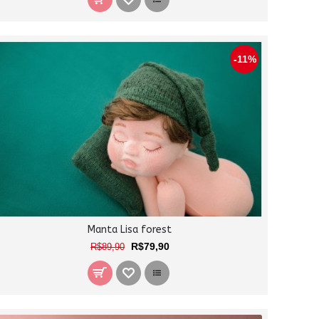
-11%
Manta Lisa forest
R$79,90
R$89,90