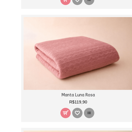
Manta Luna Rosa
R$119,90