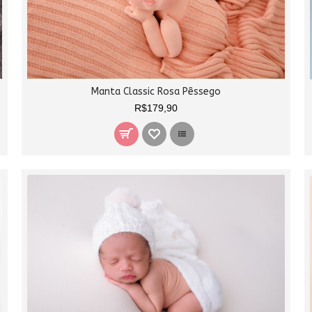
Manta Classic Rosa Pêssego
R$179,90