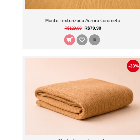
Manta Texturizada Aurora Caramelo
R$79,90
R$129,90
-33%