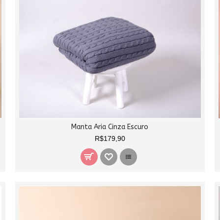
Manta Aria Cinza Escuro
R$179,90