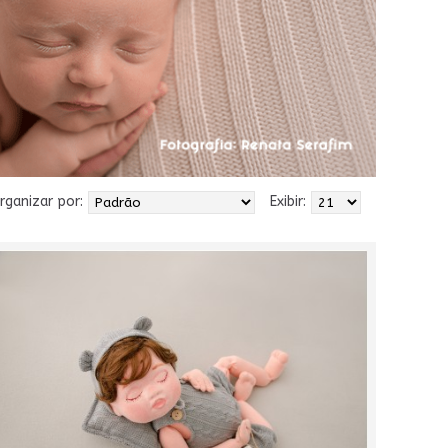
rganizar por:
Exibir: