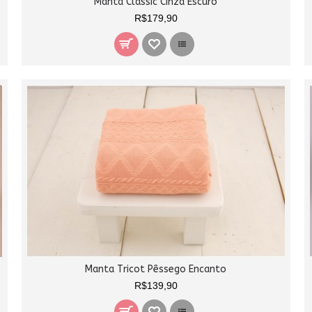
Manta Classic Cinza Escuro
R$179,90
Manta Tricot Pêssego Encanto
R$139,90