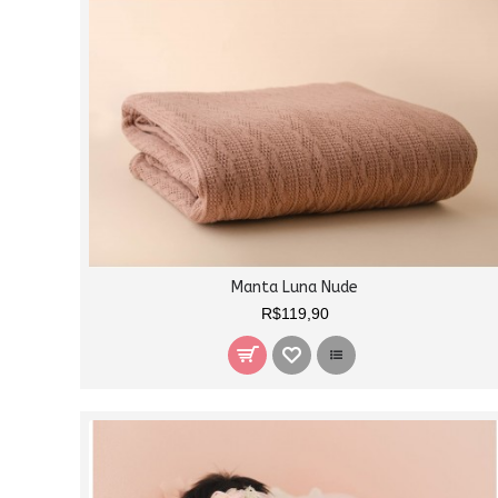
Manta Luna Nude
R$119,90