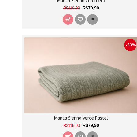
Manta Sienna Caramelo
R$79,90
R$119,90
-33%
Manta Sienna Verde Pastel
R$79,90
R$119,90