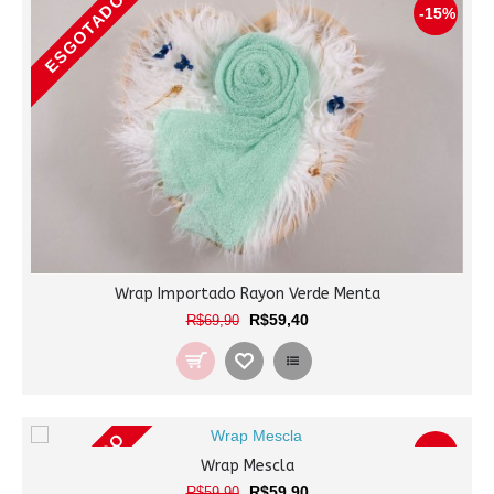
ESGOTADO
-15%
Wrap Importado Rayon Verde Menta
R$59,40
R$69,90
ESGOTADO
-0%
Wrap Mescla
R$59,90
R$59,90