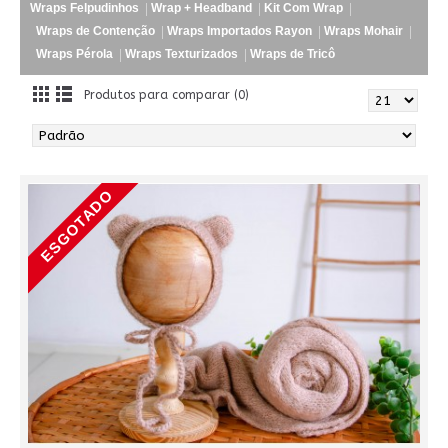
Wraps Felpudinhos
Wrap + Headband
Kit Com Wrap
Wraps de Contenção
Wraps Importados Rayon
Wraps Mohair
Wraps Pérola
Wraps Texturizados
Wraps de Tricô
Produtos para comparar (0)
ESGOTADO